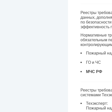
Реестры требов
данных, дополн
по безопасност
эффективность п
Нормативные тре
обязательным п
контролирующим
Пожарный на
ГО и ЧС
МЧС РФ
Реестры требов
системами Техэк
Техэксперт:
Пожарный на