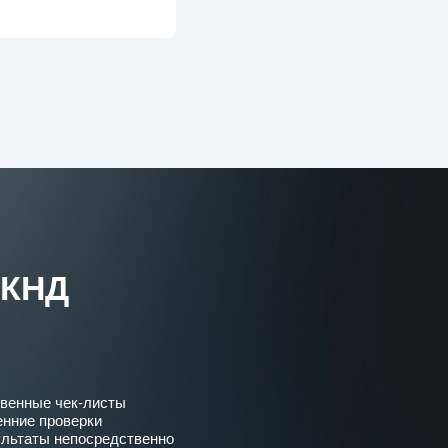
 КНД
венные чек-листы
енние проверки
ультаты непосредственно