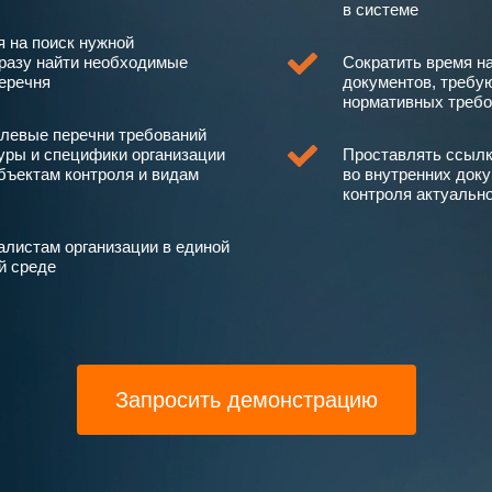
в системе
я на поиск нужной
разу найти необходимые
Сократить время на
перечня
документов, требу
нормативных требо
левые перечни требований
туры и специфики организации
Проставлять ссылк
бъектам контроля и видам
во внутренних док
контроля актуальн
алистам организации в единой
й среде
Запросить демонстрацию