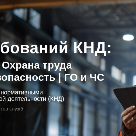
ебований КНД:
 Охрана труда
пасность | ГО и ЧС
с нормативными
ой деятельности (КНД)
тов служб