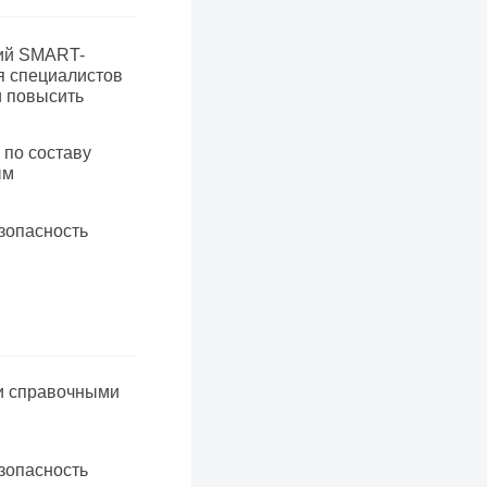
гий SMART-
я специалистов
 повысить
 по составу
ым
зопасность
и справочными
зопасность